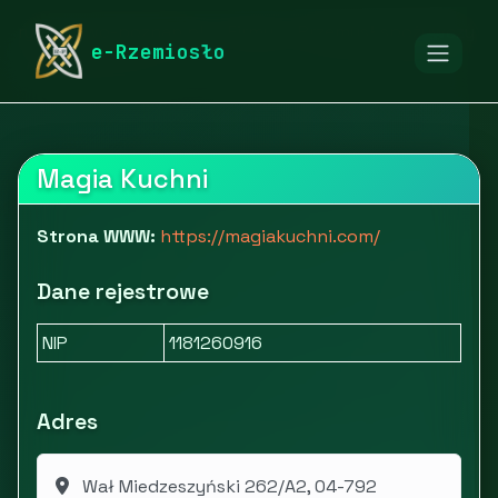
rymarstwo-poznan.pl
Firmy
Przemysł spożywczy
e-Rzemiosło
Magia Kuchni
Magia Kuchni
Strona WWW:
https://magiakuchni.com/
Dane rejestrowe
NIP
1181260916
Adres
Wał Miedzeszyński 262/A2, 04-792