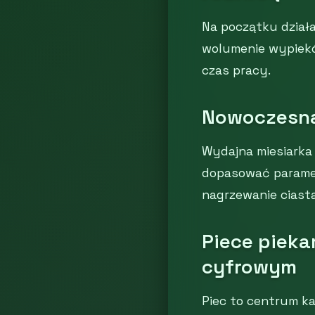
Na początku dział
wolumenie wypiekó
czas pracy.
Nowoczesna
Wydajna miesiarka 
dopasować parametr
nagrzewanie ciasta
Piece pieka
cyfrowym
Piec to centrum ka