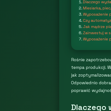
Dlaczego wyda
Miesiarka, piec
Wyposażenie pi
Czy automatyz
Jak mądrze pl
Zainwestuj w s
Wyposażenie pi
Rośnie zapotrzebow
tempa produkcji. Wi
jak zoptymalizowa
Odpowiednio dobran
poprawić wydajnoś
Dlaczego 