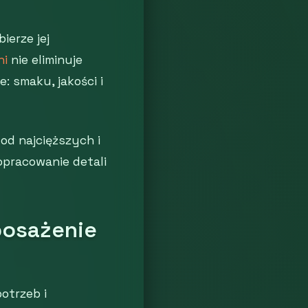
ierze jej
ni
nie eliminuje
: smaku, jakości i
od najcięższych i
opracowanie detali
posażenie
otrzeb i