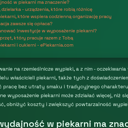
jność w piekarni ma znaczenie?
, dzielarka - urządzenia, które robią różnicę
ekarni, które wspiera codzienną organizację pracy
acja zawsze się opłaca?
anować inwestycje w wyposażenie piekarni?
przęt, który pracuje razem z Tobą
ekarni i cukierni - ePiekarnia.com
anie na rzemieślnicze wypieki, a z nim - oczekiwania 
elu właścicieli piekarni, także tych z doświadczenie
ć pracę bez utraty smaku i tradycyjnego charakter
e wyposażenie piekarni może zdziałać więcej, niż si
ć, obniżyć koszty i zwiększyć powtarzalność wypie
wydajność w piekarni ma zna