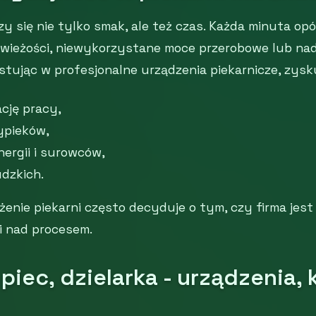
czy się nie tylko smak, ale też czas. Każda minuta op
wieżości, niewykorzystane moce przerobowe lub na
tując w profesjonalne urządzenia piekarnicze, zysk
ację pracy,
ypieków,
ergii i surowców,
udzkich.
enie piekarni często decyduje o tym, czy firma jest
i nad procesem.
 piec, dzielarka - urządzenia, 