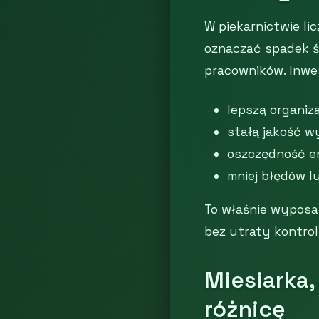
W piekarnictwie li
oznaczać spadek ś
pracowników. Inwes
lepszą organiz
stałą jakość w
oszczędność en
mniej błędów l
To właśnie wyposaż
bez utraty kontrol
Miesiarka,
różnicę