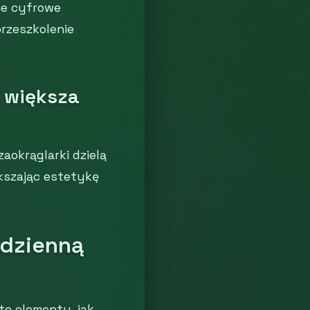
ie cyfrowe
rzeszkolenie
, większa
zaokrąglarki dzielą
ększając estetykę
odzienną
e elementy, jak