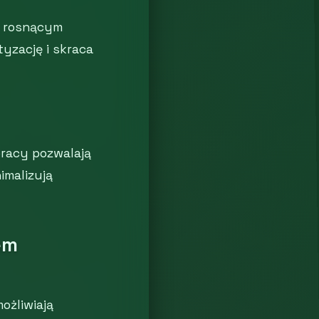
y rosnącym
yzację i skraca
pracy pozwalają
imalizują
em
ożliwiają