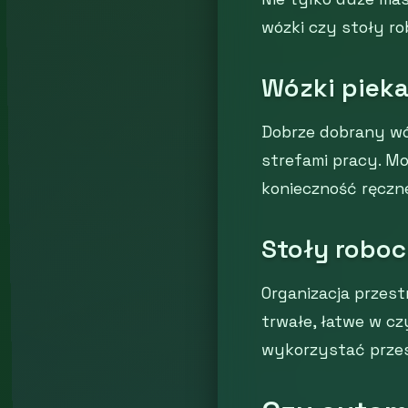
wózki czy stoły ro
Wózki pieka
Dobrze dobrany wó
strefami pracy. Mo
konieczność ręczn
Stoły roboc
Organizacja przest
trwałe, łatwe w cz
wykorzystać przes