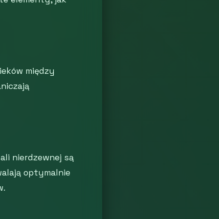
ieków między
niczają
ali nierdzewnej są
walają optymalnie
w.