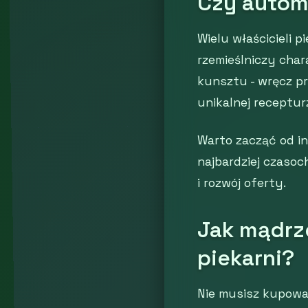
Czy autom
Wielu właścicieli p
rzemieślniczy cha
kunsztu - wręcz pr
unikalnej receptur
Warto zacząć od in
najbardziej czasoc
i rozwój oferty.
Jak mądrz
piekarni?
Nie musisz kupowa