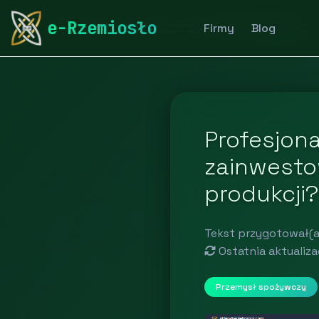
rymarstwo-poznan.pl
Blog
Przemysł spożywczy
e-Rzemiosło
Firmy
Blog
Profesjona
zainwesto
produkcji?
Tekst przygotował(a
Ostatnia aktualiza
Przemysł spożywczy