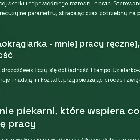
ej skórki i odpowiedniego rozrostu ciasta. Sterowan
recyzyjne parametry, skracając czas potrzebny na p
aokrąglarka - mniej pracy ręcznej
ość
 drożdżówek liczy się dokładność i tempo. Dzielarko-
rcje i nadają im kształt, przyspieszając proces i zwi
.
ie piekarni, które wspiera c
ję pracy
szyny wpływają na wydajność. Wydawałoby się prost