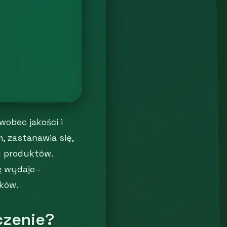
wobec jakości i
m, zastanawia się,
u produktów.
ę wydaje -
ków.
czenie?