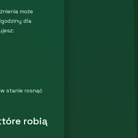
óźnienia może
dgodziny dla
ujesz:
 w stanie rosnąć
które robią