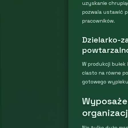
uzyskanie chrupiąc
pozwala ustawić p
pracowników.
Dzielarko-z
powtarzaln
W produkcji bułek i
ciasto na równe po
gotowego wypieku
Wyposażen
organizac
Nie tylko duże ma