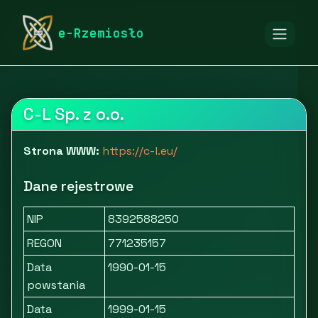
rymarstwo-poznan.pl
Firmy
Przemysł i produkcja
e-Rzemiosło
Chemia
Materials for composite production - C-L
C-L Sp. z o.o.
Strona WWW:
https://c-l.eu/
Dane rejestrowe
NIP
8392588250
REGON
771235157
Data
1990-01-15
powstania
Data
1999-01-15