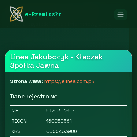
rymarstwo-poznan.pl
Firmy
Chemia
e-Rzemiosło
Chemia przemysłowa
Środki czystości | Sklep internetowy Linea
Linea Jakubczyk - Kłeczek
Spółka Jawna
Strona WWW:
https://elinea.com.pl/
Dane rejestrowe
NIP
5170361952
REGON
180950561
KRS
0000453986