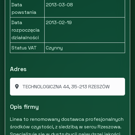
Data
2013-03-08
powstania
Data
2013-02-19
rozpoczęcia
działalności
Status VAT
Czynny
Adres
TECHNOLOGICZNA 44, 35-213 RZESZÓW
Opis firmy
Linea to renomowany dostawca profesjonalnych
środków czystości, z siedzibą w sercu Rzeszowa.
Specjalizuje się w dystrybucji najwyższej jakości