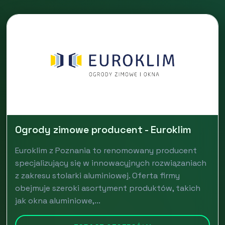
Ogrody zimowe producent - Euroklim
Euroklim z Poznania to renomowany producent
specjalizujący się w innowacyjnych rozwiązaniach
z zakresu stolarki aluminiowej. Oferta firmy
obejmuje szeroki asortyment produktów, takich
jak okna aluminiowe,...