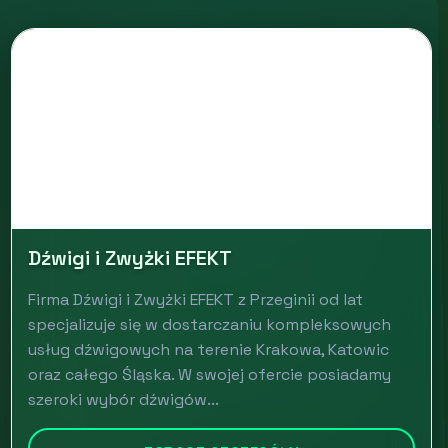
Dźwigi i Zwyżki EFEKT
Firma Dźwigi i Zwyżki EFEKT z Przeginii od lat
specjalizuje się w dostarczaniu kompleksowych
usług dźwigowych na terenie Krakowa, Katowic
oraz całego Śląska. W swojej ofercie posiadamy
szeroki wybór dźwigów...