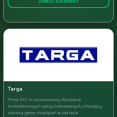
ZOBACZ SZCZEGÓŁY
Targa
Firma XYZ to renomowany dostawca
kompleksowych usług budowlanych, oferujący
szeroką gamę rozwiązań w zakresie