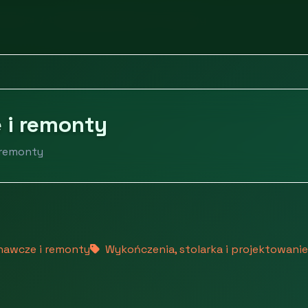
omości
Usługi wykonawcze i remonty
 i remonty
 remonty
nawcze i remonty
Wykończenia, stolarka i projektowanie