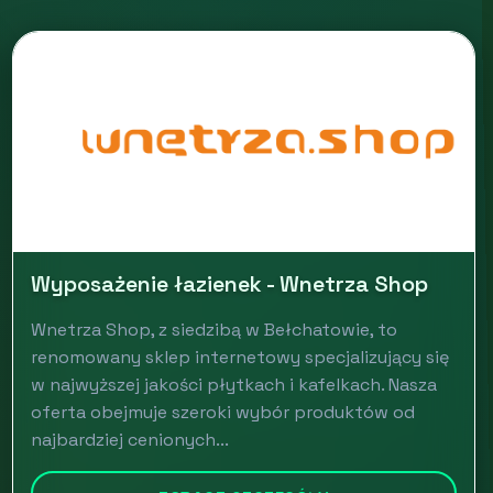
Wyposażenie łazienek - Wnetrza Shop
Wnetrza Shop, z siedzibą w Bełchatowie, to
renomowany sklep internetowy specjalizujący się
w najwyższej jakości płytkach i kafelkach. Nasza
oferta obejmuje szeroki wybór produktów od
najbardziej cenionych...