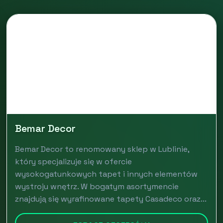
Bemar Decor
Bemar Decor to renomowany sklep w Lublinie,
który specjalizuje się w ofercie
wysokogatunkowych tapet i innych elementów
wystroju wnętrz. W bogatym asortymencie
znajdują się wyrafinowane tapety Casadeco oraz...