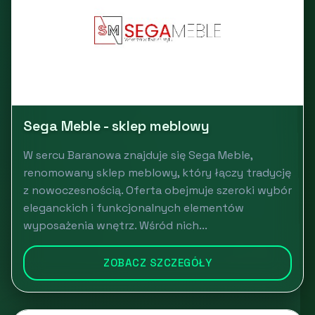
Sega Meble - sklep meblowy
W sercu Baranowa znajduje się Sega Meble,
renomowany sklep meblowy, który łączy tradycję
z nowoczesnością. Oferta obejmuje szeroki wybór
eleganckich i funkcjonalnych elementów
wyposażenia wnętrz. Wśród nich...
ZOBACZ SZCZEGÓŁY