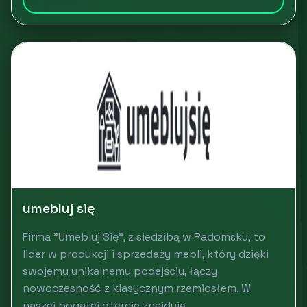
umebluj się
Firma "Umebluj Się", z siedzibą w Radomsku, to
lider w produkcji i sprzedaży mebli, który dzięki
swojemu unikalnemu podejściu, łączy
nowoczesność z klasycznym rzemiosłem. W
naszej bogatej ofercie znajdują...