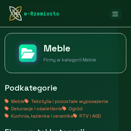
rymarstwo-poznan.pl
Firmy
Dom i ogród
Meble
e-Rzemiosło
Meble
Firmy w kategorii Meble
Podkategorie
Meble
Tekstylia i pozostałe wyposażenie
Dekoracje i oświetlenie
Ogród
Kuchnia, łazienka i ceramika
RTV i AGD