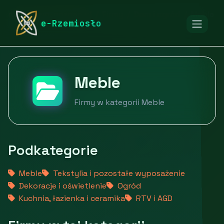
rymarstwo-poznan.pl
Firmy
Dom i ogród
Meble
e-Rzemiosło
Meble
Firmy w kategorii Meble
Podkategorie
Meble
Tekstylia i pozostałe wyposażenie
Dekoracje i oświetlenie
Ogród
Kuchnia, łazienka i ceramika
RTV i AGD