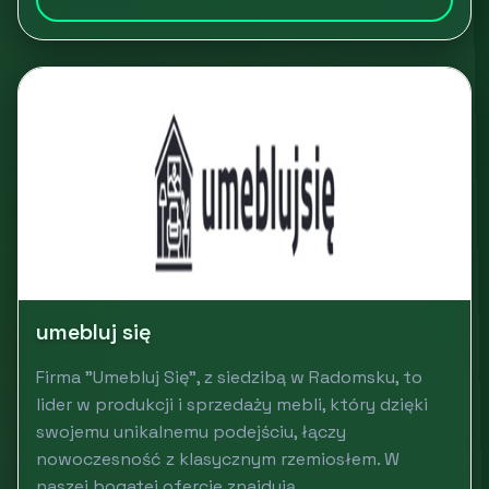
umebluj się
Firma "Umebluj Się", z siedzibą w Radomsku, to
lider w produkcji i sprzedaży mebli, który dzięki
swojemu unikalnemu podejściu, łączy
nowoczesność z klasycznym rzemiosłem. W
naszej bogatej ofercie znajdują...