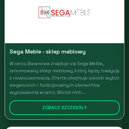
Sega Meble - sklep meblowy
W sercu Baranowa znajduje się Sega Meble,
renomowany sklep meblowy, który łączy tradycję
z nowoczesnością. Oferta obejmuje szeroki wybór
eleganckich i funkcjonalnych elementów
wyposażenia wnętrz. Wśród nich...
ZOBACZ SZCZEGÓŁY