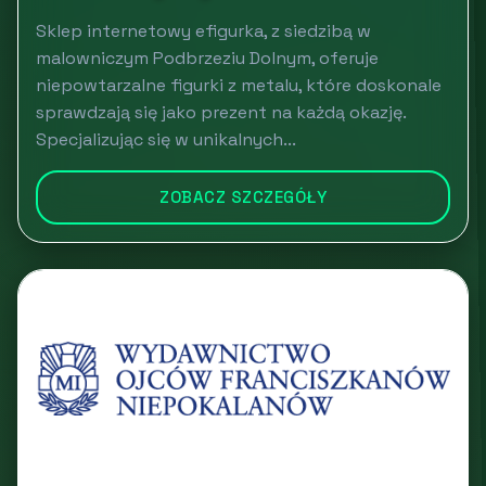
Sklep internetowy efigurka, z siedzibą w
malowniczym Podbrzeziu Dolnym, oferuje
niepowtarzalne figurki z metalu, które doskonale
sprawdzają się jako prezent na każdą okazję.
Specjalizując się w unikalnych...
ZOBACZ SZCZEGÓŁY