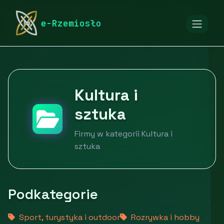
rymarstwo-poznan.pl
Firmy
e-Rzemiosło
Edukacja, kultura i rozrywka
Kultura i sztuka
Kultura i
sztuka
Firmy w kategorii Kultura i
sztuka
Podkategorie
Sport, turystyka i outdoor
Rozrywka i hobby