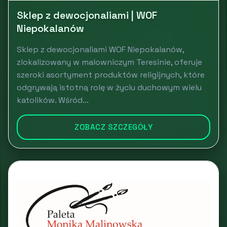
Sklep z dewocjonaliami | WOF
Niepokalanów
Sklep z dewocjonaliami WOF Niepokalanów,
zlokalizowany w malowniczym Teresinie, oferuje
szeroki asortyment produktów religijnych, które
odgrywają istotną rolę w życiu duchowym wielu
katolików. Wśród...
ZOBACZ SZCZEGÓŁY