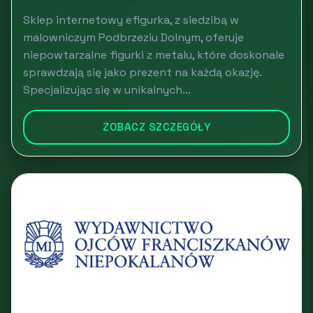
Sklep internetowy efigurka, z siedzibą w
malowniczym Podbrzeziu Dolnym, oferuje
niepowtarzalne figurki z metalu, które doskonale
sprawdzają się jako prezent na każdą okazję.
Specjalizując się w unikalnych...
ZOBACZ SZCZEGÓŁY