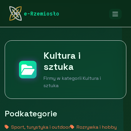
rymarstwo-poznan.pl
Firmy
e-Rzemiosło
Edukacja, kultura i rozrywka
Kultura i sztuka
Kultura i
sztuka
Firmy w kategorii Kultura i
sztuka
Podkategorie
Sport, turystyka i outdoor
Rozrywka i hobby