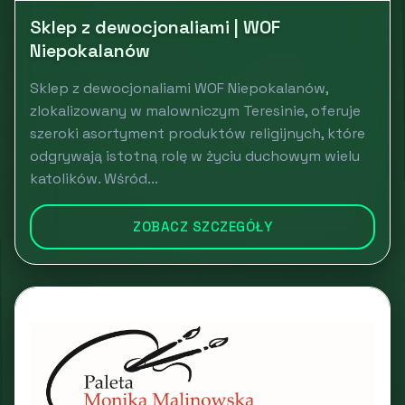
Sklep z dewocjonaliami | WOF
Niepokalanów
Sklep z dewocjonaliami WOF Niepokalanów,
zlokalizowany w malowniczym Teresinie, oferuje
szeroki asortyment produktów religijnych, które
odgrywają istotną rolę w życiu duchowym wielu
katolików. Wśród...
ZOBACZ SZCZEGÓŁY