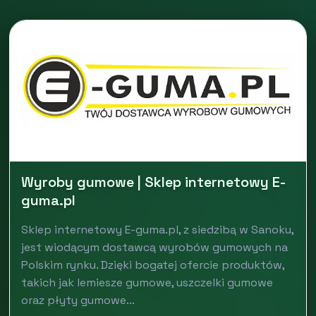
Wyroby gumowe | Sklep internetowy E-
guma.pl
Sklep internetowy E-guma.pl, z siedzibą w Sanoku,
jest wiodącym dostawcą wyrobów gumowych na
Polskim rynku. Dzięki bogatej ofercie produktów,
takich jak lemiesze gumowe, uszczelki gumowe
oraz płyty gumowe...