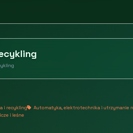
Surowce, energia i recykling
recykling
cykling
 i recykling
Automatyka, elektrotechnika i utrzymanie 
cze i leśne