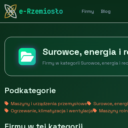
rymarstwo-poznan.pl
Firmy
Przemysł i produkcja
e-Rzemiosło
Firmy
Blog
Surowce, energia i 
Firmy w kategorii Surowce, energia i re
Podkategorie
Maszyny i urządzenia przemysłowe
Surowce, energia
Ogrzewanie, klimatyzacja i wentylacja
Maszyny rolni
Firmy w tej kategorii