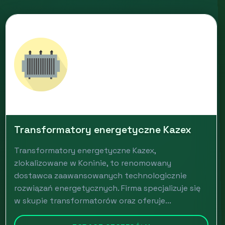
Transformatory energetyczne Kazex
Transformatory energetyczne Kazex,
zlokalizowane w Koninie, to renomowany
dostawca zaawansowanych technologicznie
rozwiązań energetycznych. Firma specjalizuje się
w skupie transformatorów oraz oferuje...