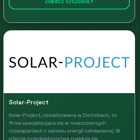
ZOBACZ SZCZEGÓŁY
Solar-Project
Solar-Project, zlokalizowana w Złotnikach, to
firma specjalizująca się w nowoczesnych
rozwiązaniach z zakresu energii odnawialnej. W
ofercie przedsiębiorstwa znajdują się