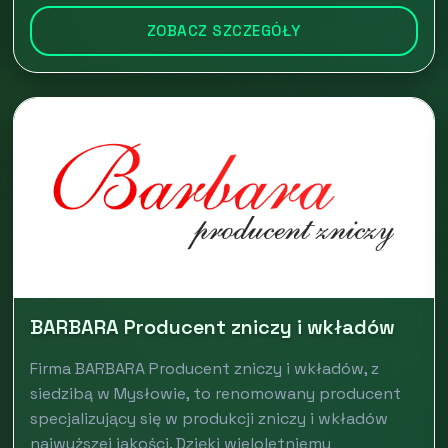
ZOBACZ SZCZEGÓŁY
BARBARA Producent zniczy i wkładów
Firma BARBARA Producent zniczy i wkładów, z
siedzibą w Mysłowie, to renomowany producent
specjalizujący się w produkcji zniczy i wkładów
najwyższej jakości. Dzięki wieloletniemu