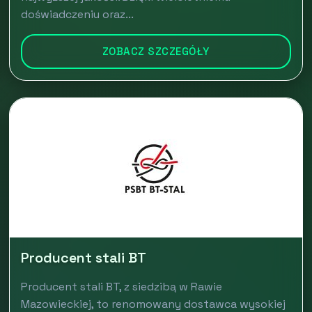
doświadczeniu oraz...
ZOBACZ SZCZEGÓŁY
Producent stali BT
Producent stali BT, z siedzibą w Rawie
Mazowieckiej, to renomowany dostawca wysokiej