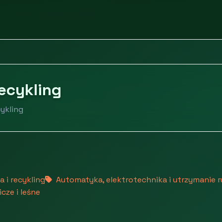
Surowce, energia i recykling
recykling
cykling
 i recykling
Automatyka, elektrotechnika i utrzymanie 
cze i leśne