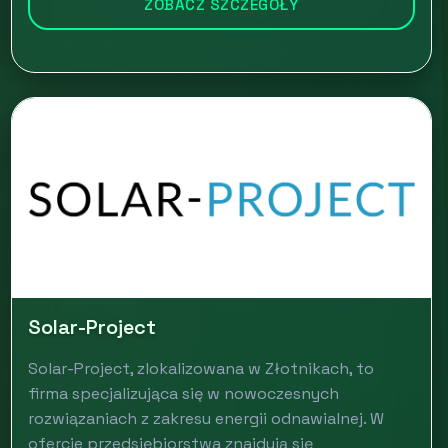
ZOBACZ SZCZEGÓŁY
Solar-Project
Solar-Project, zlokalizowana w Złotnikach, to
firma specjalizująca się w nowoczesnych
rozwiązaniach z zakresu energii odnawialnej. W
ofercie przedsiębiorstwa znajdują się