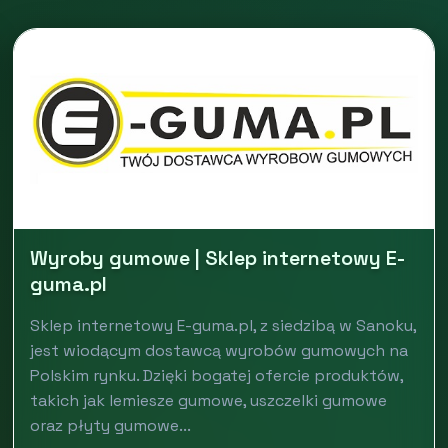
Wyroby gumowe | Sklep internetowy E-
guma.pl
Sklep internetowy E-guma.pl, z siedzibą w Sanoku,
jest wiodącym dostawcą wyrobów gumowych na
Polskim rynku. Dzięki bogatej ofercie produktów,
takich jak lemiesze gumowe, uszczelki gumowe
oraz płyty gumowe...