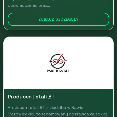
doświadczeniu oraz...
ZOBACZ SZCZEGÓŁY
Producent stali BT
Producent stali BT, z siedzibą w Rawie
Mazowieckiej, to renomowany dostawca wysokiej