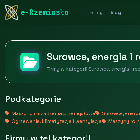
rymarstwo-poznan.pl
Firmy
Przemysł i produkcja
e-Rzemiosło
Firmy
Blog
Surowce, energia i 
Firmy w kategorii Surowce, energia i re
Podkategorie
Maszyny i urządzenia przemysłowe
Surowce, energia
Ogrzewanie, klimatyzacja i wentylacja
Maszyny rolni
Firmy w tej kategorii