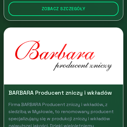
ZOBACZ SZCZEGÓŁY
BARBARA Producent zniczy i wkładów
Firma BARBARA Producent zniczy i wkładów, z
siedzibą w Mysłowie, to renomowany producent
specjalizujący się w produkcji zniczy i wkładów
najwyższej jakości. Dzięki wieloletniemu