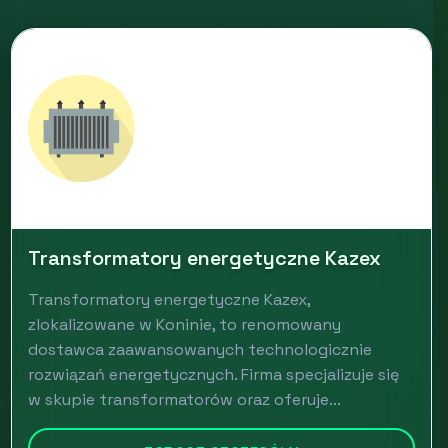
Transformatory energetyczne Kazex
Transformatory energetyczne Kazex,
zlokalizowane w Koninie, to renomowany
dostawca zaawansowanych technologicznie
rozwiązań energetycznych. Firma specjalizuje się
w skupie transformatorów oraz oferuje...