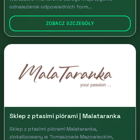
odnalezienie odpowiednich form...
ZOBACZ SZCZEGÓŁY
Sklep z ptasimi piórami | Malataranka
Sklep z ptasimi piórami Malataranka,
zlokalizowany w Tomaszowie Mazowieckim,