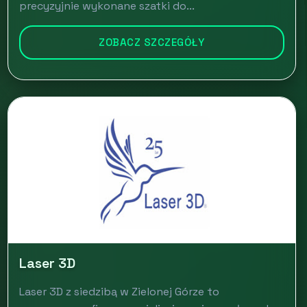
precyzyjnie wykonane szatki do...
ZOBACZ SZCZEGÓŁY
Laser 3D
Laser 3D z siedzibą w Zielonej Górze to