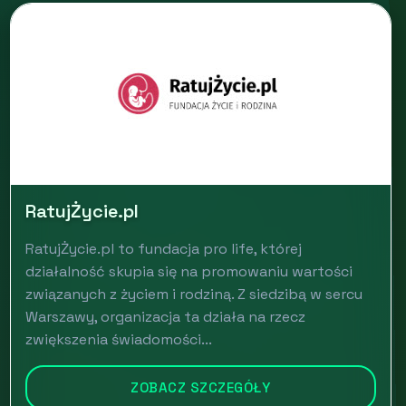
RatujŻycie.pl
RatujŻycie.pl to fundacja pro life, której
działalność skupia się na promowaniu wartości
związanych z życiem i rodziną. Z siedzibą w sercu
Warszawy, organizacja ta działa na rzecz
zwiększenia świadomości...
ZOBACZ SZCZEGÓŁY