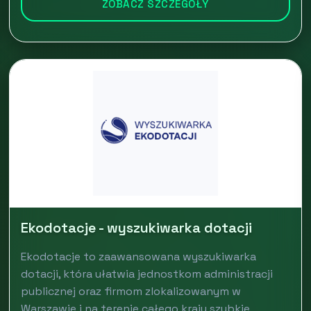
ZOBACZ SZCZEGÓŁY
Ekodotacje - wyszukiwarka dotacji
Ekodotacje to zaawansowana wyszukiwarka
dotacji, która ułatwia jednostkom administracji
publicznej oraz firmom zlokalizowanym w
Warszawie i na terenie całego kraju szybkie