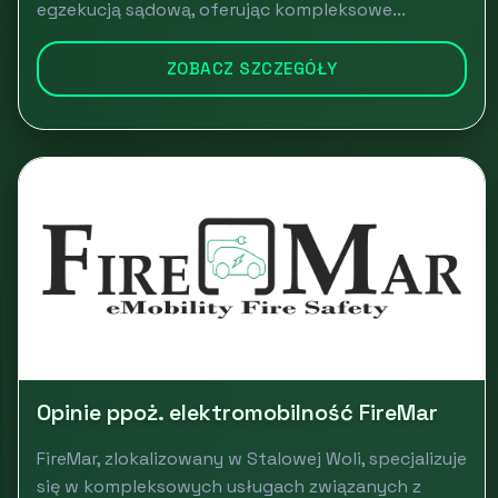
egzekucją sądową, oferując kompleksowe...
ZOBACZ SZCZEGÓŁY
Opinie ppoż. elektromobilność FireMar
FireMar, zlokalizowany w Stalowej Woli, specjalizuje
się w kompleksowych usługach związanych z