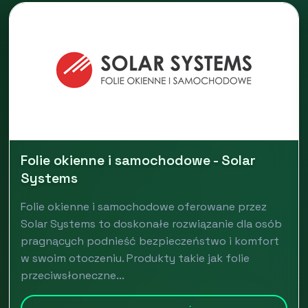
Folie okienne i samochodowe - Solar
Systems
Folie okienne i samochodowe oferowane przez
Solar Systems to doskonałe rozwiązanie dla osób
pragnących podnieść bezpieczeństwo i komfort
w swoim otoczeniu. Produkty takie jak folie
przeciwsłoneczne...