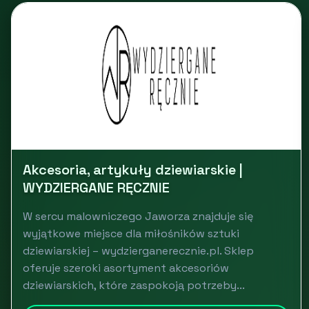
Akcesoria, artykuły dziewiarskie |
WYDZIERGANE RĘCZNIE
W sercu malowniczego Jaworza znajduje się
wyjątkowe miejsce dla miłośników sztuki
dziewiarskiej – wydzierganerecznie.pl. Sklep
oferuje szeroki asortyment akcesoriów
dziewiarskich, które zaspokoją potrzeby...