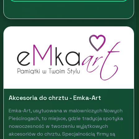
Akcesoria do chrztu - Emka-Art
Emka-Art, usytuowana w malowniczych Nowych
Pieścirogach, to miejsce, gdzie tradycja spotyka
nowoczesność w tworzeniu wyjątkowych
akcesoriów do chrztu. Specjalnością firmy są