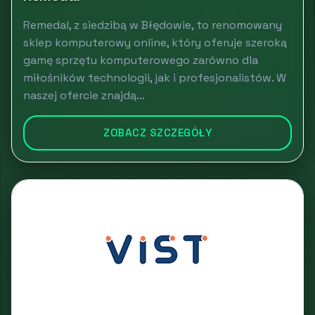
Remedal, z siedzibą w Błędowie, to renomowany
sklep komputerowy online, który oferuje szeroką
gamę sprzętu komputerowego zarówno dla
miłośników technologii, jak i profesjonalistów. W
naszej ofercie znajdą...
ZOBACZ SZCZEGÓŁY