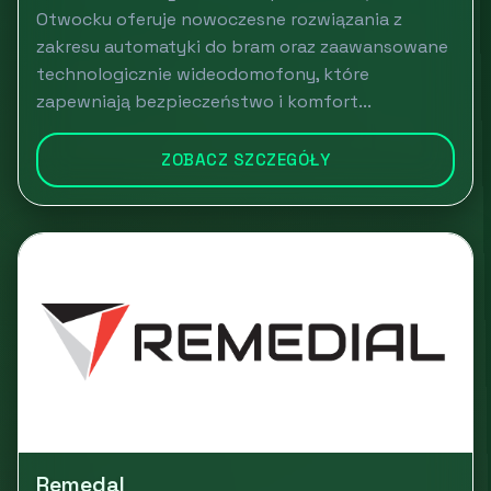
Otwocku oferuje nowoczesne rozwiązania z
zakresu automatyki do bram oraz zaawansowane
technologicznie wideodomofony, które
zapewniają bezpieczeństwo i komfort...
ZOBACZ SZCZEGÓŁY
Remedal