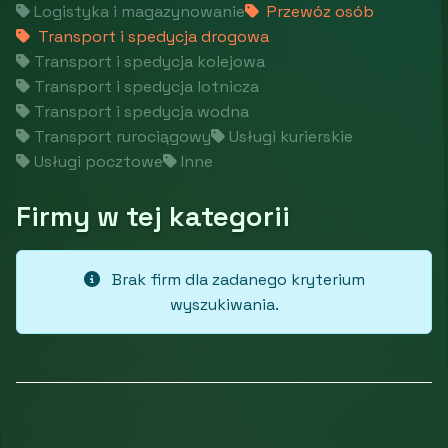
Logistyka i magazynowanie
Przewóz osób
Transport i spedycja drogowa
Transport i spedycja kolejowa
Transport i spedycja lotnicza
Transport i spedycja wodna
Transport rurociągowy
Usługi kurierskie
Usługi pocztowe
Inne
Firmy w tej kategorii
Brak firm dla zadanego kryterium
wyszukiwania.