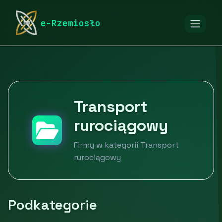
rymarstwo-poznan.pl
Firmy
e-Rzemiosło
Logistyka, spedycja, transport
Transport rurociągowy
Transport
rurociągowy
Firmy w kategorii Transport
rurociągowy
Podkategorie