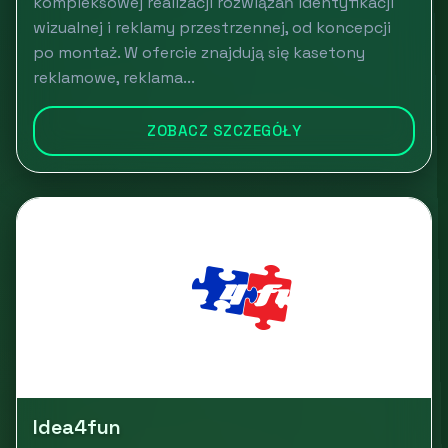
kompleksowej realizacji rozwiązań identyfikacji
wizualnej i reklamy przestrzennej, od koncepcji
po montaż. W ofercie znajdują się kasetony
reklamowe, reklama...
ZOBACZ SZCZEGÓŁY
Idea4fun