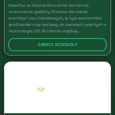
Idea4fun w Zielona Góra od lat dostarcza
nowoczesne gadżety firmowe dla marek,
eventów i sieci handlowych, w tym werbemittel
großhandel oraz zestawy do kampanii opartych o
technologię LED. W ofercie znajdują...
ZOBACZ SZCZEGÓŁY