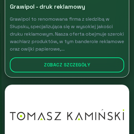
Grawipol - druk reklamowy
Grawipol to renomowana firma z siedzibą w
Słupsku, specjalizująca się w wysokiej jakości
druku reklamowym. Nasza oferta obejmuje szeroki
wachlarz produktów, w tym banderole reklamowe
oraz owijki papierowe,...
ZOBACZ SZCZEGÓŁY