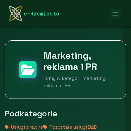
rymarstwo-poznan.pl
Firmy
Usługi dla firm
e-Rzemiosło
Marketing, reklama i PR
Marketing,
reklama i PR
Firmy w kategorii Marketing,
reklama i PR
Podkategorie
Usługi prawne
Pozostałe usługi B2B