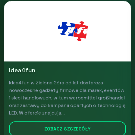
Idea4fun
Idea4fun w Zielona Góra od lat dostarcza
nowoczesne gadżety firmowe dla marek, eventów
i sieci handlowych, w tym werbemittel großhandel
oraz zestawy do kampanii opartych o technologię
LED. W ofercie znajdują...
ZOBACZ SZCZEGÓŁY