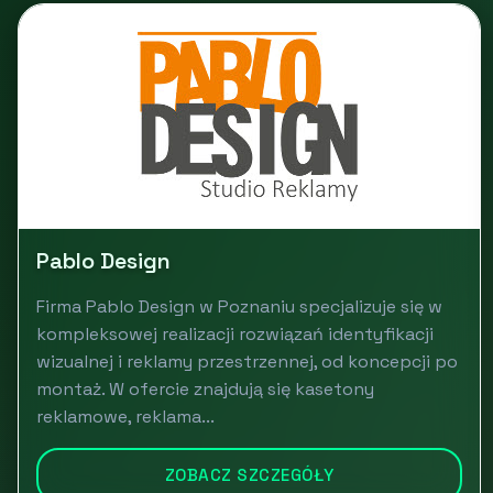
Pablo Design
Firma Pablo Design w Poznaniu specjalizuje się w
kompleksowej realizacji rozwiązań identyfikacji
wizualnej i reklamy przestrzennej, od koncepcji po
montaż. W ofercie znajdują się kasetony
reklamowe, reklama...
ZOBACZ SZCZEGÓŁY