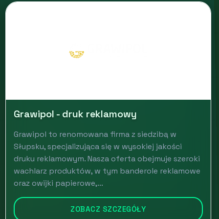
Grawipol - druk reklamowy
Grawipol to renomowana firma z siedzibą w
Słupsku, specjalizująca się w wysokiej jakości
druku reklamowym. Nasza oferta obejmuje szeroki
wachlarz produktów, w tym banderole reklamowe
oraz owijki papierowe,...
ZOBACZ SZCZEGÓŁY