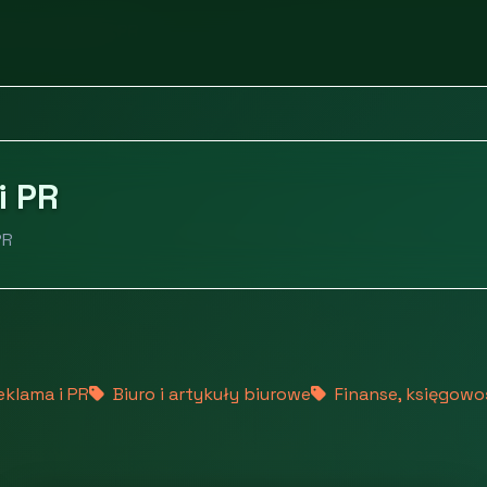
ing, reklama i PR
i PR
PR
eklama i PR
Biuro i artykuły biurowe
Finanse, księgowo