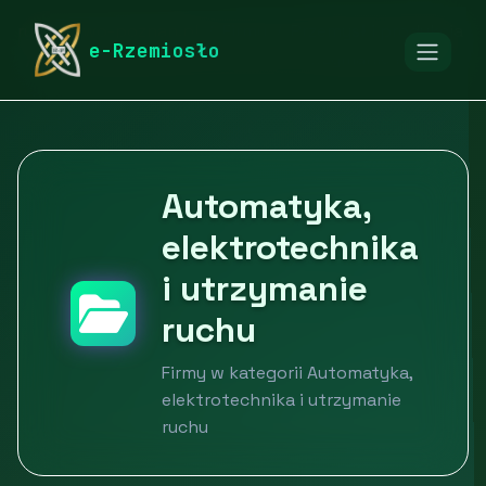
rymarstwo-poznan.pl
Firmy
Przemysł i produkcja
e-Rzemiosło
Automatyka, elektrotechnika i utrzymanie ruchu
Automatyka,
elektrotechnika
i utrzymanie
ruchu
Firmy w kategorii Automatyka,
elektrotechnika i utrzymanie
ruchu