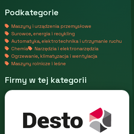
Podkategorie
Maszyny i urządzenia przemysłowe
Surowce, energia i recykling
Automatyka, elektrotechnika i utrzymanie ruchu
Chemia
Narzędzia i elektronarzędzia
Ogrzewanie, klimatyzacja i wentylacja
Maszyny rolnicze i leśne
Firmy w tej kategorii