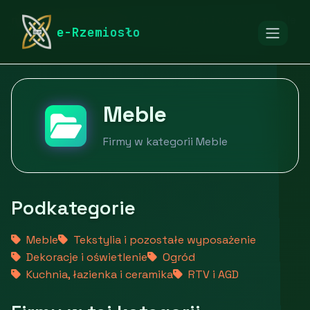
rymarstwo-poznan.pl
Firmy
Dom i ogród
Meble
e-Rzemiosło
Meble
Firmy w kategorii Meble
Podkategorie
Meble
Tekstylia i pozostałe wyposażenie
Dekoracje i oświetlenie
Ogród
Kuchnia, łazienka i ceramika
RTV i AGD