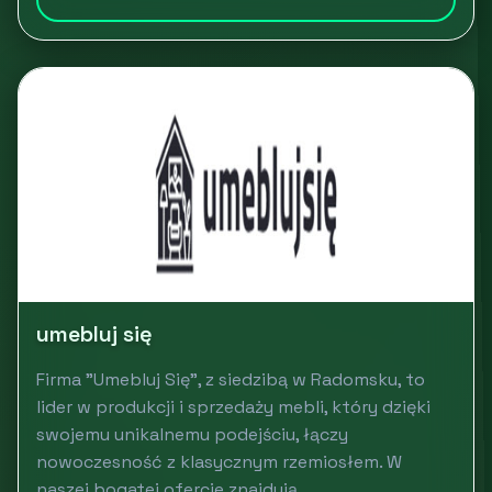
umebluj się
Firma "Umebluj Się", z siedzibą w Radomsku, to
lider w produkcji i sprzedaży mebli, który dzięki
swojemu unikalnemu podejściu, łączy
nowoczesność z klasycznym rzemiosłem. W
naszej bogatej ofercie znajdują...