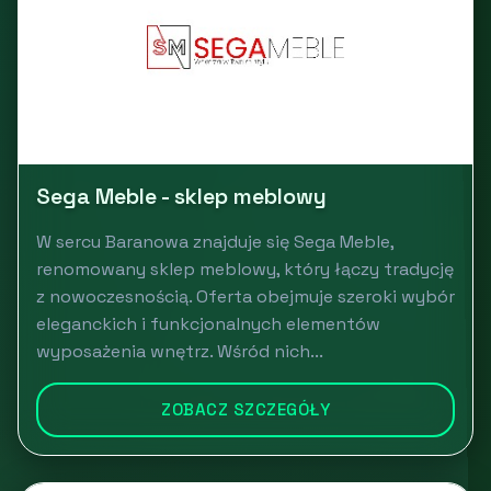
Sega Meble - sklep meblowy
W sercu Baranowa znajduje się Sega Meble,
renomowany sklep meblowy, który łączy tradycję
z nowoczesnością. Oferta obejmuje szeroki wybór
eleganckich i funkcjonalnych elementów
wyposażenia wnętrz. Wśród nich...
ZOBACZ SZCZEGÓŁY