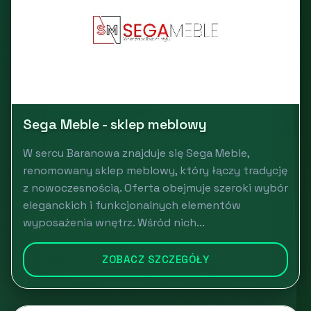
Sega Meble - sklep meblowy
W sercu Baranowa znajduje się Sega Meble,
renomowany sklep meblowy, który łączy tradycję
z nowoczesnością. Oferta obejmuje szeroki wybór
eleganckich i funkcjonalnych elementów
wyposażenia wnętrz. Wśród nich...
ZOBACZ SZCZEGÓŁY