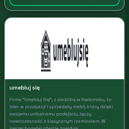
umebluj się
Firma "Umebluj Się", z siedzibą w Radomsku, to
lider w produkcji i sprzedaży mebli, który dzięki
swojemu unikalnemu podejściu, łączy
nowoczesność z klasycznym rzemiosłem. W
naszej bogatej ofercie znajdują...