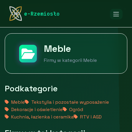
rymarstwo-poznan.pl
Firmy
Dom i ogród
Meble
e-Rzemiosło
Meble
Firmy w kategorii Meble
Podkategorie
Meble
Tekstylia i pozostałe wyposażenie
Dekoracje i oświetlenie
Ogród
Kuchnia, łazienka i ceramika
RTV i AGD