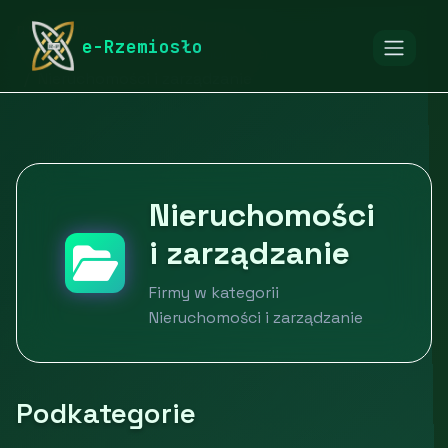
rymarstwo-poznan.pl
Firmy
e-Rzemiosło
Budownictwo i nieruchomości
Nieruchomości i zarządzanie
Nieruchomości
i zarządzanie
Firmy w kategorii
Nieruchomości i zarządzanie
Podkategorie