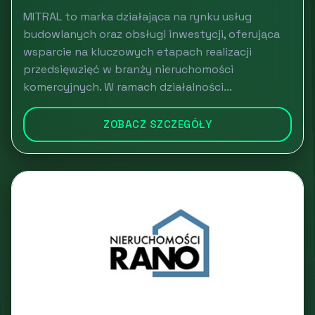
MITRAL to marka działająca na rynku usług
budowlanych oraz obsługi inwestycji, oferująca
wsparcie na kluczowych etapach realizacji
przedsięwzięć w branży nieruchomości
komercyjnych. W ramach działalności...
ZOBACZ SZCZEGÓŁY