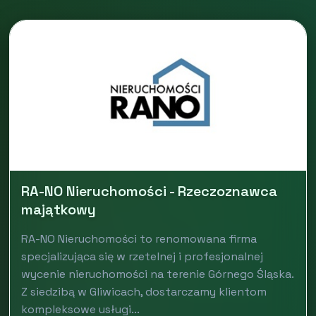
RA-NO Nieruchomości - Rzeczoznawca
majątkowy
RA-NO Nieruchomości to renomowana firma
specjalizująca się w rzetelnej i profesjonalnej
wycenie nieruchomości na terenie Górnego Śląska.
Z siedzibą w Gliwicach, dostarczamy klientom
kompleksowe usługi...