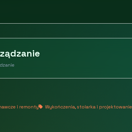
omości
Nieruchomości i zarządzanie
rządzanie
ądzanie
nawcze i remonty
Wykończenia, stolarka i projektowanie