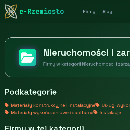
rymarstwo-poznan.pl
Firmy
Budownictwo i nieruch
e-Rzemiosło
Firmy
Blog
Nieruchomości i za
Firmy w kategorii Nieruchomości i zarz
Podkategorie
Materiały konstrukcyjne i instalacyjne
Usługi wyko
Materiały wykończeniowe i sanitarne
Instalacje
Firmy w tej kategorii