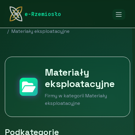
rymarstwo-poznan.pl
Firmy
e-Rzemiosło
Nieruchomości i usługi powiązane
Materiały utrzymania nieruchomości
Materiały eksploatacyjne
Materiały
eksploatacyjne
Firmy w kategorii Materiały
eksploatacyjne
Podkategorie