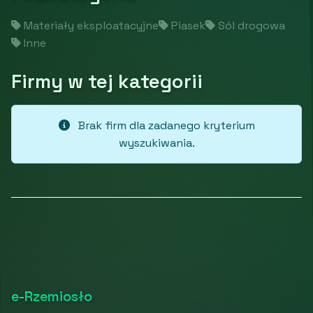
Materiały eksploatacyjne
Piasek
Sól drogowa
Inne
Firmy w tej kategorii
Brak firm dla zadanego kryterium
wyszukiwania.
e-Rzemiosło