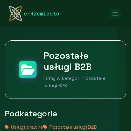
rymarstwo-poznan.pl
Firmy
Usługi dla firm
e-Rzemiosło
Pozostałe usługi B2B
Pozostałe
usługi B2B
Firmy w kategorii Pozostałe
usługi B2B
Podkategorie
Usługi prawne
Pozostałe usługi B2B