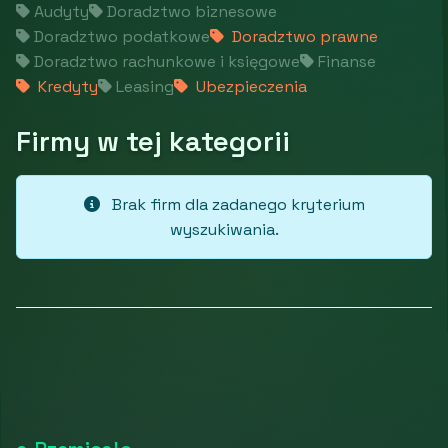
Audyty
Doradztwo biznesowe
Doradztwo podatkowe
Doradztwo prawne
Doradztwo rachunkowe i księgowe
Finanse
Kredyty
Leasing
Ubezpieczenia
Firmy w tej kategorii
Brak firm dla zadanego kryterium
wyszukiwania.