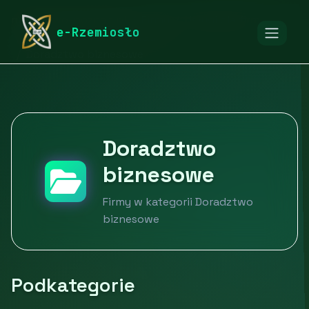
rymarstwo-poznan.pl
Firmy
Usługi dla firm
e-Rzemiosło
Usługi finansowe i doradcze
Doradztwo biznesowe
Doradztwo
biznesowe
Firmy w kategorii Doradztwo
biznesowe
Podkategorie