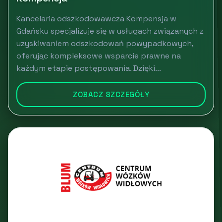
Kancelaria odszkodowawcza Kompensja w
Gdańsku specjalizuje się w usługach związanych z
uzyskiwaniem odszkodowań powypadkowych,
oferując kompleksowe wsparcie prawne na
każdym etapie postępowania. Dzięki...
ZOBACZ SZCZEGÓŁY