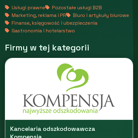
Usługi prawne
Pozostałe usługi B2B
Marketing, reklama i PR
Biuro i artykuły biurowe
Finanse, księgowość i ubezpieczenia
Gastronomia i hotelarstwo
Firmy w tej kategorii
Kancelaria odszkodowawcza
Kompensja