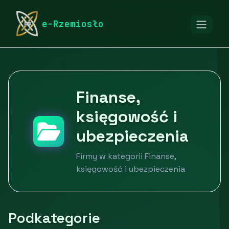
rymarstwo-poznan.pl
Firmy
Usługi dla firm
e-Rzemiosło
Finanse, księgowość i ubezpieczenia
Finanse,
księgowość i
ubezpieczenia
Firmy w kategorii Finanse,
księgowość i ubezpieczenia
Podkategorie