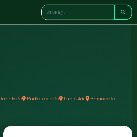
łopolskie
Podkarpackie
Lubelskie
Pomorskie