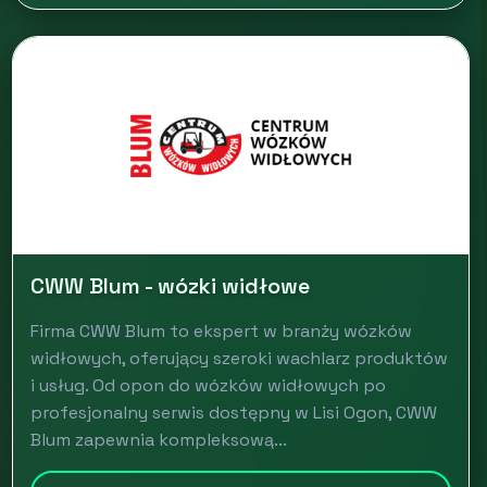
CWW Blum - wózki widłowe
Firma CWW Blum to ekspert w branży wózków
widłowych, oferujący szeroki wachlarz produktów
i usług. Od opon do wózków widłowych po
profesjonalny serwis dostępny w Lisi Ogon, CWW
Blum zapewnia kompleksową...