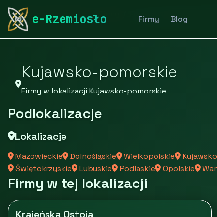
rymarstwo-poznan.pl
Firmy
Firmy z województwa 
e-Rzemiosło
Firmy
Blog
Kujawsko-pomorskie
Firmy w lokalizacji Kujawsko-pomorskie
Podlokalizacje
Lokalizacje
Mazowieckie
Dolnośląskie
Wielkopolskie
Kujawsko
Świętokrzyskie
Lubuskie
Podlaskie
Opolskie
War
Firmy w tej lokalizacji
Krajeńska Ostoja