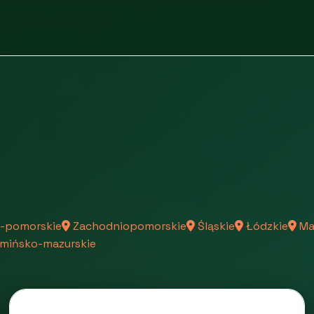
Kujawsko-pomorskiego
-pomorskie
Zachodniopomorskie
Śląskie
Łódzkie
Ma
mińsko-mazurskie