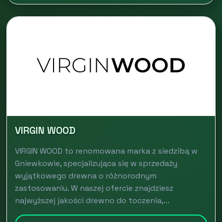
VIRGIN WOOD
VIRGIN WOOD to renomowana marka z siedzibą w
Gniewkowie, specjalizująca się w sprzedaży
wyjątkowego drewna o różnorodnym
zastosowaniu. W naszej ofercie znajdziesz
najwyższej jakości drewno do toczenia,...