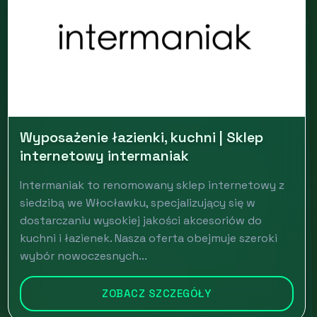
Wyposażenie łazienki, kuchni | Sklep
internetowy intermaniak
Intermaniak to renomowany sklep internetowy z
siedzibą we Włocławku, specjalizujący się w
dostarczaniu wysokiej jakości akcesoriów do
kuchni i łazienek. Nasza oferta obejmuje szeroki
wybór nowoczesnych...
ZOBACZ SZCZEGÓŁY