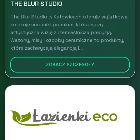
THE BLUR STUDIO
The Blur Studio w Katowicach oferuje wyjątkową
kolekcję ceramiki premium, która łączy
artystyczną wizję z rzemieślniczą precyzją.
Wazony, misy i ozdoby ceramiczne to produkty,
które zachwycają elegancją i...
ZOBACZ SZCZEGÓŁY