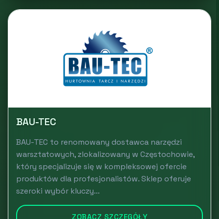
BAU-TEC
BAU-TEC to renomowany dostawca narzędzi
warsztatowych, zlokalizowany w Częstochowie,
który specjalizuje się w kompleksowej ofercie
produktów dla profesjonalistów. Sklep oferuje
szeroki wybór kluczy...
ZOBACZ SZCZEGÓŁY