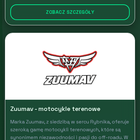
ZOBACZ SZCZEGÓŁY
Zuumav - motocykle terenowe
Marka Zuumav, z siedzibą w sercu Rybnika, oferuje
szeroką gamę motocykli terenowych, które są
synonimem niezawodności i pasji do off-roadu. W