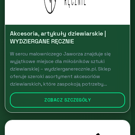
Akcesoria, artykuły dziewiarskie |
WYDZIERGANE RĘCZNIE
W sercu malowniczego Jaworza znajduje się
wyjątkowe miejsce dla miłośników sztuki
dziewiarskiej – wydzierganerecznie.pl. Sklep
oferuje szeroki asortyment akcesoriów
dziewiarskich, które zaspokoją potrzeby...
ZOBACZ SZCZEGÓŁY