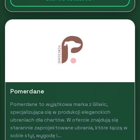
Pomerdane
Pomerdane to wyjątkowa marka z Gliwic,
specjalizująca się w produkcji eleganckich
ubraniach dla chartów. W ofercie znajdują się
starannie zaprojektowane ubrania, które łączą w
sobie styl, wygodę i...