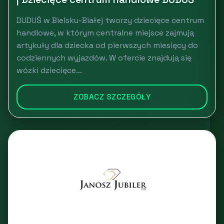
DUDUŚ w Bielsku-Białej tworzy dziecięce centrum
handlowe, w którym centralne miejsce zajmują
artykuły dla dziecka od pierwszych miesięcy do
codziennych wyjazdów. W ofercie znajdują się
wózki dziecięce...
ZOBACZ SZCZEGÓŁY