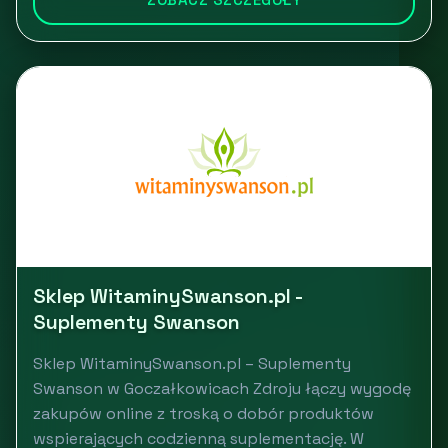
Sklep WitaminySwanson.pl -
Suplementy Swanson
Sklep WitaminySwanson.pl – Suplementy
Swanson w Goczałkowicach Zdroju łączy wygodę
zakupów online z troską o dobór produktów
wspierających codzienną suplementację. W