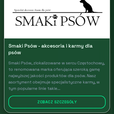
Smaki Psów - akcesoria i karmy dla
psów
Smaki Psów, zlokalizowane w sercu Częstochowy,
to renomowana marka oferująca szeroką gamę
najwyższej jakości produktów dla psów. Nasz
asortyment obejmuje specjalistyczne karmy, w
tym popularne linie takie...
ZOBACZ SZCZEGÓŁY