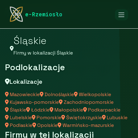
rymarstwo-poznan.pl
Firmy
Firmy z województwa
e-Rzemiosło
Śląskie
Firmy w lokalizacji Śląskie
Podlokalizacje
Lokalizacje
Mazowieckie
Dolnośląskie
Wielkopolskie
Kujawsko-pomorskie
Zachodniopomorskie
Śląskie
Łódzkie
Małopolskie
Podkarpackie
Lubelskie
Pomorskie
Świętokrzyskie
Lubuskie
Podlaskie
Opolskie
Warmińsko-mazurskie
Firmy w tej lokalizacji