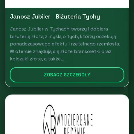
Janosz Jubiler - Biżuteria Tychy
Janosz Jubiler w Tychach tworzy i dobiera
biżuterię złotą z myślą o tych, którzy oczekują
ponadczasowego efektu i rzetelnego rzemiosła.
W ofercie znajdują się złote bransoletki oraz
kolczyki złote, a także...
ZOBACZ SZCZEGÓŁY