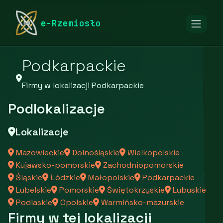
rymarstwo-poznan.pl
Firmy
Firmy z województwa
e-Rzemiosło
Podkarpackie
Firmy w lokalizacji Podkarpackie
Podlokalizacje
Lokalizacje
Mazowieckie
Dolnośląskie
Wielkopolskie
Kujawsko-pomorskie
Zachodniopomorskie
Śląskie
Łódzkie
Małopolskie
Podkarpackie
Lubelskie
Pomorskie
Świętokrzyskie
Lubuskie
Podlaskie
Opolskie
Warmińsko-mazurskie
Firmy w tej lokalizacji