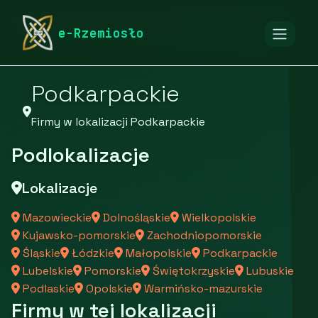
rymarstwo-poznan.pl
Firmy
Firmy z województwa
e-Rzemiosło
Podkarpackie
Firmy w lokalizacji Podkarpackie
Podlokalizacje
Lokalizacje
Mazowieckie
Dolnośląskie
Wielkopolskie
Kujawsko-pomorskie
Zachodniopomorskie
Śląskie
Łódzkie
Małopolskie
Podkarpackie
Lubelskie
Pomorskie
Świętokrzyskie
Lubuskie
Podlaskie
Opolskie
Warmińsko-mazurskie
Firmy w tej lokalizacji