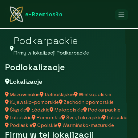
rymarstwo-poznan.pl
Firmy
Firmy z województwa
e-Rzemiosło
Podkarpackie
Firmy w lokalizacji Podkarpackie
Podlokalizacje
Lokalizacje
Mazowieckie
Dolnośląskie
Wielkopolskie
Kujawsko-pomorskie
Zachodniopomorskie
Śląskie
Łódzkie
Małopolskie
Podkarpackie
Lubelskie
Pomorskie
Świętokrzyskie
Lubuskie
Podlaskie
Opolskie
Warmińsko-mazurskie
Firmy w tej lokalizacji