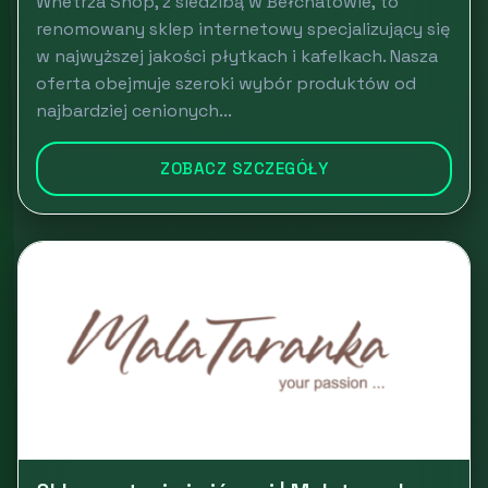
Wnetrza Shop, z siedzibą w Bełchatowie, to
renomowany sklep internetowy specjalizujący się
w najwyższej jakości płytkach i kafelkach. Nasza
oferta obejmuje szeroki wybór produktów od
najbardziej cenionych...
ZOBACZ SZCZEGÓŁY