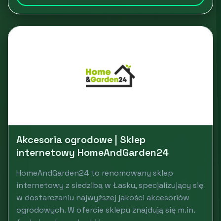
Akcesoria ogrodowe | Sklep
internetowy HomeAndGarden24
HomeAndGarden24 to renomowany sklep
internetowy z siedzibą w Łasku, specjalizujący się
w dostarczaniu najwyższej jakości akcesoriów
ogrodowych. W ofercie sklepu znajdują się m.in.