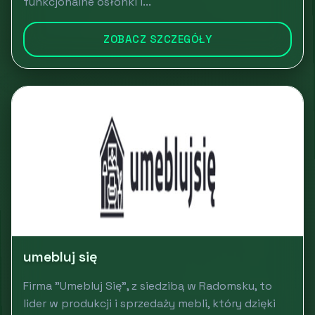
funkcjonalne osłonki i...
ZOBACZ SZCZEGÓŁY
umebluj się
Firma "Umebluj Się", z siedzibą w Radomsku, to
lider w produkcji i sprzedaży mebli, który dzięki