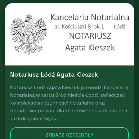
Notariusz Łódź Agata Kieszek
Notariusz Łódź Agata Kieszek prowadzi Kancelarię
Notarialną w sercu Śródmieścia Łodzi, świadcząc
kompleksowe czynności notarialne oraz
doradztwo prawne dla klientów indywidualnych i
przedsiębiorstw, z...
ZOBACZ SZCZEGÓŁY