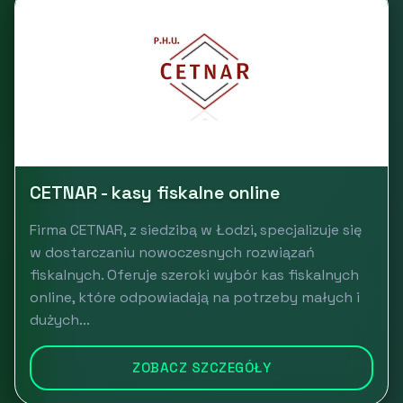
CETNAR - kasy fiskalne online
Firma CETNAR, z siedzibą w Łodzi, specjalizuje się
w dostarczaniu nowoczesnych rozwiązań
fiskalnych. Oferuje szeroki wybór kas fiskalnych
online, które odpowiadają na potrzeby małych i
dużych...
ZOBACZ SZCZEGÓŁY