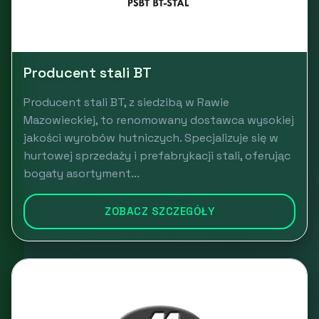
Producent stali BT
Producent stali BT, z siedzibą w Rawie
Mazowieckiej, to renomowany dostawca wysokiej
jakości wyrobów hutniczych. Specjalizuje się w
hurtowej sprzedaży i prefabrykacji stali, oferując
bogaty asortyment...
ZOBACZ SZCZEGÓŁY