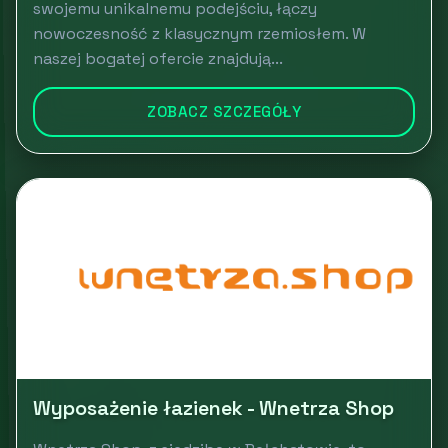
swojemu unikalnemu podejściu, łączy
nowoczesność z klasycznym rzemiosłem. W
naszej bogatej ofercie znajdują...
ZOBACZ SZCZEGÓŁY
Wyposażenie łazienek - Wnetrza Shop