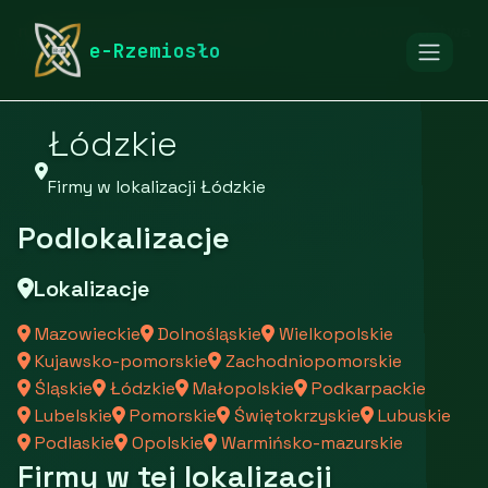
rymarstwo-poznan.pl
Firmy
Firmy z województwa
e-Rzemiosło
Łódzkie
Firmy w lokalizacji Łódzkie
Podlokalizacje
Lokalizacje
Mazowieckie
Dolnośląskie
Wielkopolskie
Kujawsko-pomorskie
Zachodniopomorskie
Śląskie
Łódzkie
Małopolskie
Podkarpackie
Lubelskie
Pomorskie
Świętokrzyskie
Lubuskie
Podlaskie
Opolskie
Warmińsko-mazurskie
Firmy w tej lokalizacji