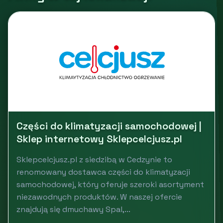
Części do klimatyzacji samochodowej |
Sklep internetowy Sklepcelcjusz.pl
Sklepcelcjusz.pl z siedzibą w Cedzynie to
renomowany dostawca części do klimatyzacji
samochodowej, który oferuje szeroki asortyment
niezawodnych produktów. W naszej ofercie
znajdują się dmuchawy Spal,...