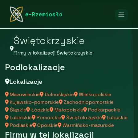
rymarstwo-poznan.pl
Firmy
Firmy z województwa
e-Rzemiosło
Świętokrzyskie
Firmy w lokalizacji Świętokrzyskie
Podlokalizacje
Lokalizacje
Mazowieckie
Dolnośląskie
Wielkopolskie
Kujawsko-pomorskie
Zachodniopomorskie
Śląskie
Łódzkie
Małopolskie
Podkarpackie
Lubelskie
Pomorskie
Świętokrzyskie
Lubuskie
Podlaskie
Opolskie
Warmińsko-mazurskie
Firmy w tej lokalizacji