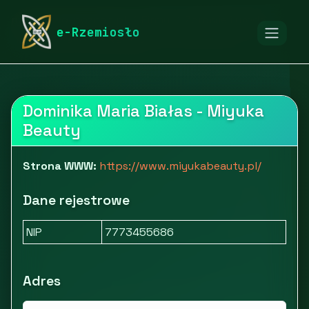
rymarstwo-poznan.pl
Firmy
Zdrowie i uroda
e-Rzemiosło
Kosmetyki i pielęgnacja
Miyuka Beauty
Dominika Maria Białas - Miyuka
Beauty
Strona WWW:
https://www.miyukabeauty.pl/
Dane rejestrowe
NIP
7773455686
Adres