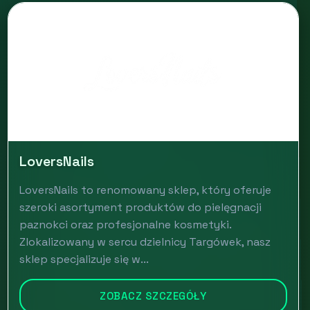
LoversNails
LoversNails to renomowany sklep, który oferuje
szeroki asortyment produktów do pielęgnacji
paznokci oraz profesjonalne kosmetyki.
Zlokalizowany w sercu dzielnicy Targówek, nasz
sklep specjalizuje się w...
ZOBACZ SZCZEGÓŁY