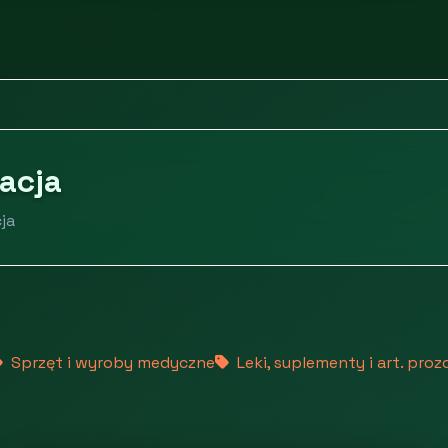
tyki i pielęgnacja
acja
ja
Sprzęt i wyroby medyczne
Leki, suplementy i art. pro