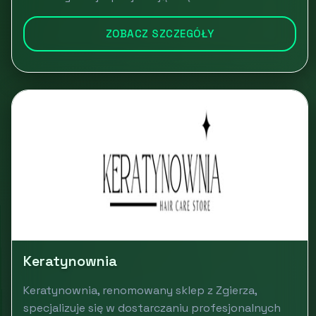
ZOBACZ SZCZEGÓŁY
Keratynownia
Keratynownia, renomowany sklep z Zgierza,
specjalizuje się w dostarczaniu profesjonalnych