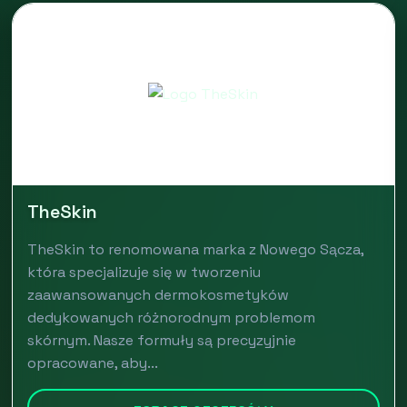
TheSkin
TheSkin to renomowana marka z Nowego Sącza,
która specjalizuje się w tworzeniu
zaawansowanych dermokosmetyków
dedykowanych różnorodnym problemom
skórnym. Nasze formuły są precyzyjnie
opracowane, aby...