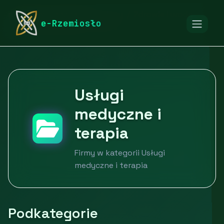
rymarstwo-poznan.pl
Firmy
Zdrowie i uroda
e-Rzemiosło
Usługi medyczne i terapia
Usługi
medyczne i
terapia
Firmy w kategorii Usługi
medyczne i terapia
Podkategorie