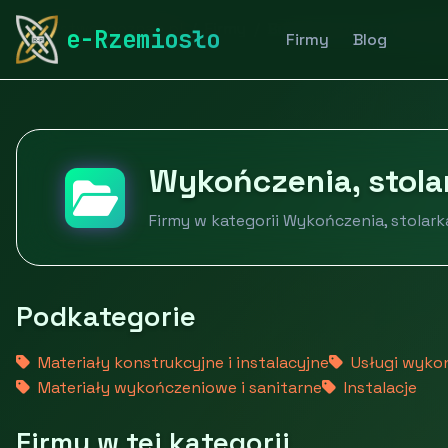
rymarstwo-poznan.pl
Firmy
Budownictwo i nieruch
e-Rzemiosło
Firmy
Blog
Wykończenia, stola
Firmy w kategorii Wykończenia, stolark
Podkategorie
Materiały konstrukcyjne i instalacyjne
Usługi wyko
Materiały wykończeniowe i sanitarne
Instalacje
Firmy w tej kategorii