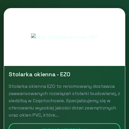
Stolarka okienna - EZO
Stolarka okienna EZO to renomowany dostawca
zaawansowanych rozwiązań stolarki budowlanej, z
siedzibą w Częstochowie. Specjalizujemy się w
oferowaniu wysokiej jakości drzwi zewnętrznych
oraz okien PVC, które...