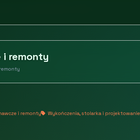
omości
Usługi wykonawcze i remonty
 i remonty
 remonty
nawcze i remonty
Wykończenia, stolarka i projektowanie