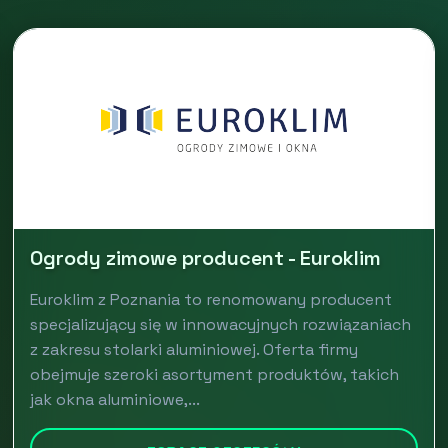
Ogrody zimowe producent - Euroklim
Euroklim z Poznania to renomowany producent
specjalizujący się w innowacyjnych rozwiązaniach
z zakresu stolarki aluminiowej. Oferta firmy
obejmuje szeroki asortyment produktów, takich
jak okna aluminiowe,...