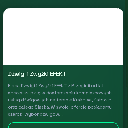
Dźwigi i Zwyżki EFEKT
Firma Dźwigi i Zwyżki EFEKT z Przeginii od lat
specjalizuje się w dostarczaniu kompleksowych
usług dźwigowych na terenie Krakowa, Katowic
oraz całego Śląska. W swojej ofercie posiadamy
szeroki wybór dźwigów...