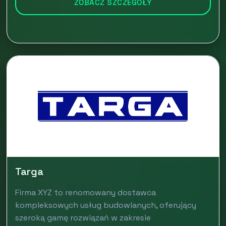
ZOBACZ SZCZEGÓŁY
Targa
Firma XYZ to renomowany dostawca
kompleksowych usług budowlanych, oferujący
szeroką gamę rozwiązań w zakresie