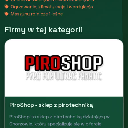
Ogrzewanie, klimatyzacja i wentylacja
Maszyny rolnicze i leśne
Firmy w tej kategorii
PiroShop - sklep z pirotechniką
PiroShop to sklep z pirotechniką działający w
Chorzowie, który specjalizuje się w ofercie