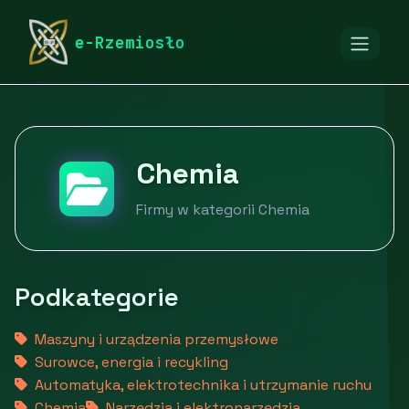
rymarstwo-poznan.pl
Firmy
Przemysł i produkcja
e-Rzemiosło
Chemia
Chemia
Firmy w kategorii Chemia
Podkategorie
Maszyny i urządzenia przemysłowe
Surowce, energia i recykling
Automatyka, elektrotechnika i utrzymanie ruchu
Chemia
Narzędzia i elektronarzędzia