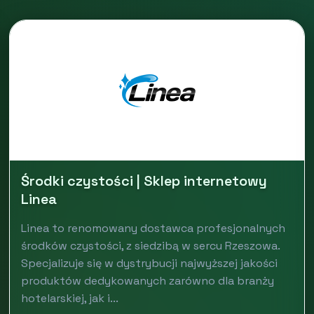
Środki czystości | Sklep internetowy
Linea
Linea to renomowany dostawca profesjonalnych
środków czystości, z siedzibą w sercu Rzeszowa.
Specjalizuje się w dystrybucji najwyższej jakości
produktów dedykowanych zarówno dla branży
hotelarskiej, jak i...