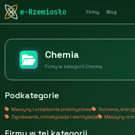
rymarstwo-poznan.pl
Firmy
Przemysł i produkcja
e-Rzemiosło
Firmy
Blog
Chemia
Firmy w kategorii Chemia
Podkategorie
Maszyny i urządzenia przemysłowe
Surowce, energia
Ogrzewanie, klimatyzacja i wentylacja
Maszyny rolni
Firmy w tej kategorii