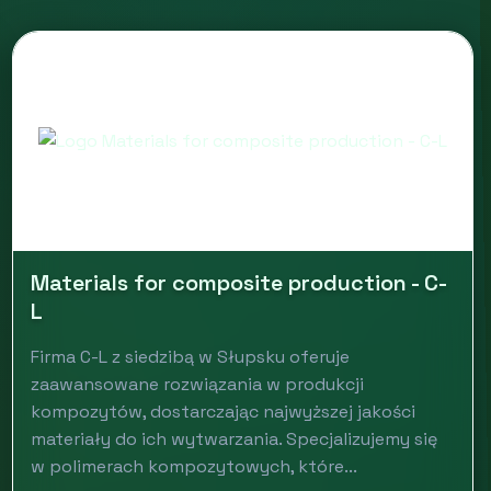
Materials for composite production - C-
L
Firma C-L z siedzibą w Słupsku oferuje
zaawansowane rozwiązania w produkcji
kompozytów, dostarczając najwyższej jakości
materiały do ich wytwarzania. Specjalizujemy się
w polimerach kompozytowych, które...