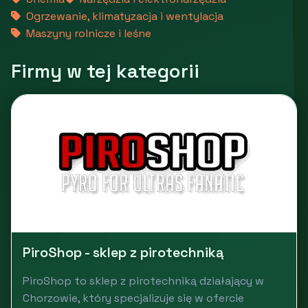
Ogrzewanie, klimatyzacja i wentylacja
Maszyny rolnicze i leśne
Firmy w tej kategorii
PiroShop - sklep z pirotechniką
PiroShop to sklep z pirotechniką działający w
Chorzowie, który specjalizuje się w ofercie