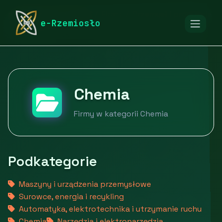
rymarstwo-poznan.pl
Firmy
Przemysł i produkcja
e-Rzemiosło
Chemia
Chemia
Firmy w kategorii Chemia
Podkategorie
Maszyny i urządzenia przemysłowe
Surowce, energia i recykling
Automatyka, elektrotechnika i utrzymanie ruchu
Chemia
Narzędzia i elektronarzędzia