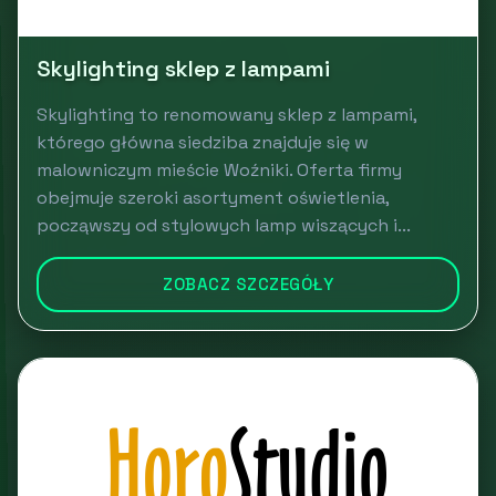
Skylighting sklep z lampami
Skylighting to renomowany sklep z lampami,
którego główna siedziba znajduje się w
malowniczym mieście Woźniki. Oferta firmy
obejmuje szeroki asortyment oświetlenia,
począwszy od stylowych lamp wiszących i...
ZOBACZ SZCZEGÓŁY