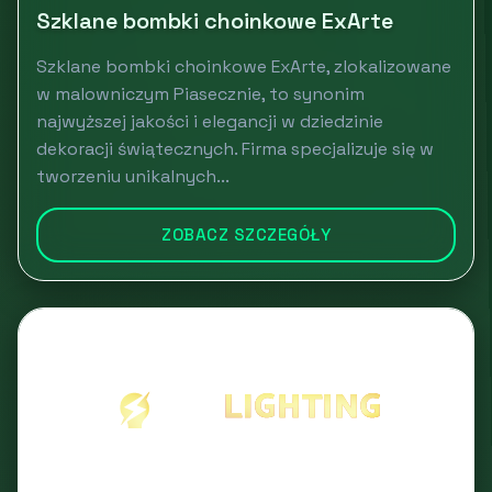
Szklane bombki choinkowe ExArte
Szklane bombki choinkowe ExArte, zlokalizowane
w malowniczym Piasecznie, to synonim
najwyższej jakości i elegancji w dziedzinie
dekoracji świątecznych. Firma specjalizuje się w
tworzeniu unikalnych...
ZOBACZ SZCZEGÓŁY