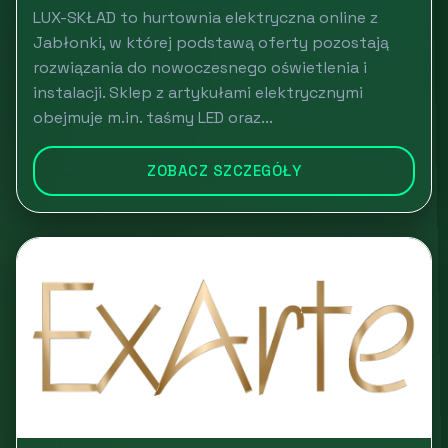
LUX-SKŁAD to hurtownia elektryczna online z
Jabłonki, w której podstawą oferty pozostają
rozwiązania do nowoczesnego oświetlenia i
instalacji. Sklep z artykułami elektrycznymi
obejmuje m.in. taśmy LED oraz...
ZOBACZ SZCZEGÓŁY