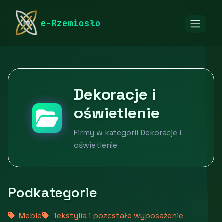
rymarstwo-poznan.pl
Firmy
Dom i ogród
e-Rzemiosło
Dekoracje i oświetlenie
Dekoracje i
oświetlenie
Firmy w kategorii Dekoracje i
oświetlenie
Podkategorie
Meble
Tekstylia i pozostałe wyposażenie