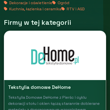
Dekoracje i oświetlenie
Ogród
Kuchnia, łazienka i ceramika
RTV i AGD
Firmy w tej kategorii
Tekstylia domowe DeHome
Tekstylia Domowe DeHome z Pierśc i cyklu
dekoracji stołu i okien łączą starannie dobierane
materiały z dopracowanym wzornictwem,