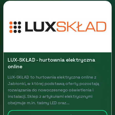
LUX-SKŁAD - hurtownia elektryczna
online
LUX-SKŁAD to hurtownia elektryczna online z
Jabłonki, w której podstawą oferty pozostają
rozwiązania do nowoczesnego oświetlenia i
instalacji. Sklep z artykułami elektrycznymi
obejmuje m.in. taśmy LED oraz...