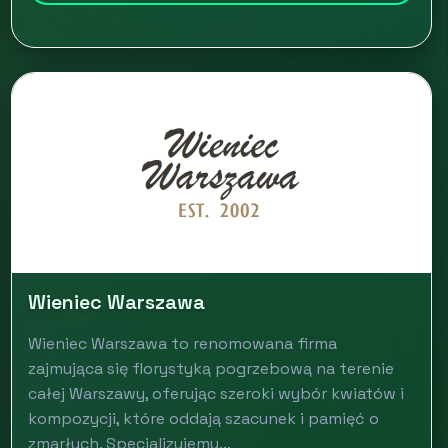
Wieniec Warszawa
Wieniec Warszawa to renomowana firma
zajmująca się florystyką pogrzebową na terenie
całej Warszawy, oferując szeroki wybór kwiatów i
kompozycji, które oddają szacunek i pamięć o
zmarłych. Specjalizujemy...