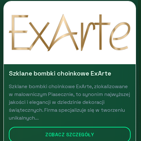
Szklane bombki choinkowe ExArte
Szklane bombki choinkowe ExArte, zlokalizowane
w malowniczym Piasecznie, to synonim najwyższej
jakości i elegancji w dziedzinie dekoracji
świątecznych. Firma specjalizuje się w tworzeniu
unikalnych...
ZOBACZ SZCZEGÓŁY