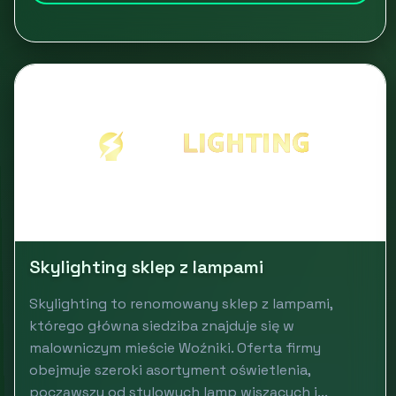
Skylighting sklep z lampami
Skylighting to renomowany sklep z lampami,
którego główna siedziba znajduje się w
malowniczym mieście Woźniki. Oferta firmy
obejmuje szeroki asortyment oświetlenia,
począwszy od stylowych lamp wiszących i...