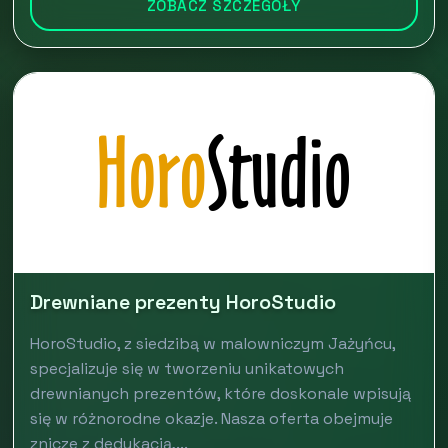
ZOBACZ SZCZEGÓŁY
Drewniane prezenty HoroStudio
HoroStudio, z siedzibą w malowniczym Jażyńcu,
specjalizuje się w tworzeniu unikatowych
drewnianych prezentów, które doskonale wpisują
się w różnorodne okazje. Nasza oferta obejmuje
znicze z dedykacją,...