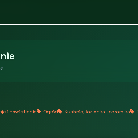
e i oświetlenie
enie
ie
je i oświetlenie
Ogród
Kuchnia, łazienka i ceramika