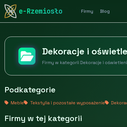
rymarstwo-poznan.pl
Firmy
Dom i ogród
Dekoracj
e-Rzemiosło
Firmy
Blog
Dekoracje i oświetl
Firmy w kategorii Dekoracje i oświetlen
Podkategorie
Meble
Tekstylia i pozostałe wyposażenie
Dekorac
Firmy w tej kategorii