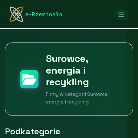
rymarstwo-poznan.pl
Firmy
Przemysł i produkcja
e-Rzemiosło
Surowce, energia i recykling
Surowce,
energia i
recykling
Firmy w kategorii Surowce,
energia i recykling
Podkategorie