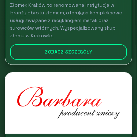
Złomex Kraków to renomowana instytucja w
branży obrotu złomem, oferująca kompleksowe
usługi związane z recyklingiem metali oraz
surowców wtórnych. Wyspecjalizowany skup
złomu w Krakowie...
ZOBACZ SZCZEGÓŁY