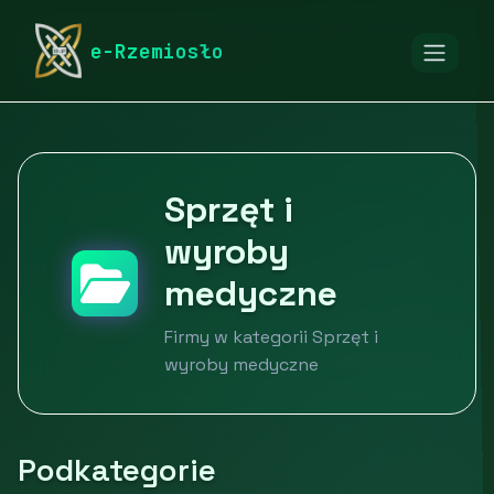
rymarstwo-poznan.pl
Firmy
Zdrowie i uroda
e-Rzemiosło
Sprzęt i wyroby medyczne
Sprzęt i
wyroby
medyczne
Firmy w kategorii Sprzęt i
wyroby medyczne
Podkategorie