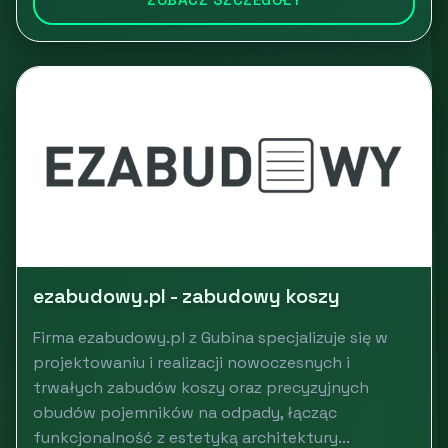
ezabudowy.pl - zabudowy koszy
Firma ezabudowy.pl z Gubina specjalizuje się w
projektowaniu i realizacji nowoczesnych i
trwałych zabudów koszy oraz precyzyjnych
obudów pojemników na odpady, łącząc
funkcjonalność z estetyką architektury...