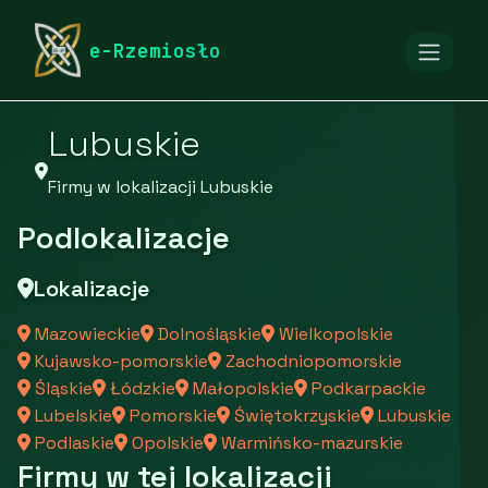
rymarstwo-poznan.pl
Firmy
Firmy z województwa
e-Rzemiosło
Lubuskie
Firmy w lokalizacji Lubuskie
Podlokalizacje
Lokalizacje
Mazowieckie
Dolnośląskie
Wielkopolskie
Kujawsko-pomorskie
Zachodniopomorskie
Śląskie
Łódzkie
Małopolskie
Podkarpackie
Lubelskie
Pomorskie
Świętokrzyskie
Lubuskie
Podlaskie
Opolskie
Warmińsko-mazurskie
Firmy w tej lokalizacji