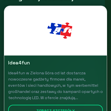
Idea4fun
Idea4fun w Zielona Góra od lat dostarcza
nowoczesne gadżety firmowe dla marek,
eventów i sieci handlowych, w tym werbemittel
großhandel oraz zestawy do kampanii opartych o
technologię LED. W ofercie znajdują...
ZOBACZ SZCZEGÓŁY