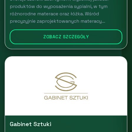
produktów do wyposażenia sypialni, w tym
różnorodne materace oraz łóżka. Wśród
precyzyjnie zaprojektowanych materacy...
ZOBACZ SZCZEGÓŁY
Gabinet Sztuki