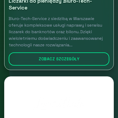
Liczarki do pieniędzy Biuro-Tech-
Service
Biuro-Tech-Service z siedzibą w Warszawie
oferuje kompleksowe usługi naprawy i serwisu
liczarek do banknotów oraz bilonu. Dzięki
wieloletniemu doświadczeniu i zaawansowanej
technologii nasze rozwiązania...
ZOBACZ SZCZEGÓŁY