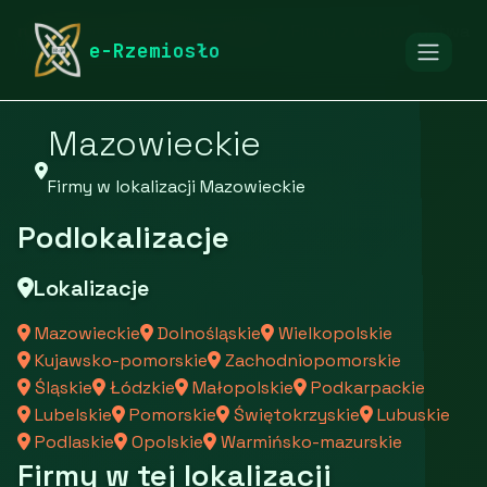
rymarstwo-poznan.pl
Firmy
Firmy z województwa
e-Rzemiosło
Mazowieckie
Firmy w lokalizacji Mazowieckie
Podlokalizacje
Lokalizacje
Mazowieckie
Dolnośląskie
Wielkopolskie
Kujawsko-pomorskie
Zachodniopomorskie
Śląskie
Łódzkie
Małopolskie
Podkarpackie
Lubelskie
Pomorskie
Świętokrzyskie
Lubuskie
Podlaskie
Opolskie
Warmińsko-mazurskie
Firmy w tej lokalizacji