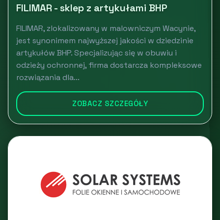
FILIMAR - sklep z artykułami BHP
FILIMAR, zlokalizowany w malowniczym Wacynie,
jest synonimem najwyższej jakości w dziedzinie
artykułów BHP. Specjalizując się w obuwiu i
odzieży ochronnej, firma dostarcza kompleksowe
rozwiązania dla...
ZOBACZ SZCZEGÓŁY