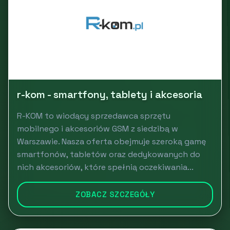
r-kom - smartfony, tablety i akcesoria
R-KOM to wiodący sprzedawca sprzętu
mobilnego i akcesoriów GSM z siedzibą w
Warszawie. Nasza oferta obejmuje szeroką gamę
smartfonów, tabletów oraz dedykowanych do
nich akcesoriów, które spełnią oczekiwania...
ZOBACZ SZCZEGÓŁY