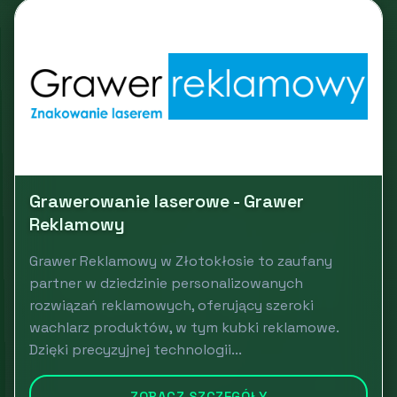
Grawerowanie laserowe - Grawer
Reklamowy
Grawer Reklamowy w Złotokłosie to zaufany
partner w dziedzinie personalizowanych
rozwiązań reklamowych, oferujący szeroki
wachlarz produktów, w tym kubki reklamowe.
Dzięki precyzyjnej technologii...
ZOBACZ SZCZEGÓŁY