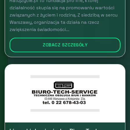
RatujŻycie.pl to fundacja pro life, której
działalność skupia się na promowaniu wartości
związanych z życiem i rodziną. Z siedzibą w sercu
Warszawy, organizacja ta działa na rzecz
zwiększenia świadomości...
ZOBACZ SZCZEGÓŁY